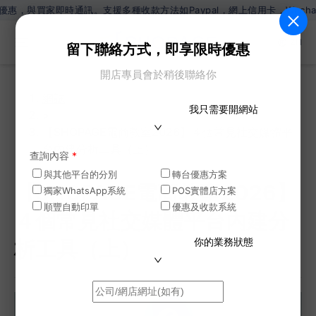
訊。支援多種收款方法如Paypal，網上信用卡，Wechat Pay，Al
ZH
留下聯絡方式，即享限時優惠
開店專員會於稍後聯絡你
網誌
我只需要開網站
>
【SHOPAGE電商教室2026】４個常見社交媒體平
台內建分析工具（上）
查詢內容
*
與其他平台的分別
轉台優惠方案
【SHOPAGE電商教室2026】
獨家WhatsApp系統
POS實體店方案
順豐自動印單
優惠及收款系統
４個常見社交媒體平台內建分
你的業務狀態
析工具（上）