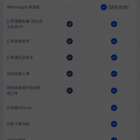
-
(
請先咨詢
)
WhatsApp出單系統
訂單電郵收據 (包括店
主及客戶)
訂單狀態管理
訂單通訊及留言
付款收據上傳
搜尋及篩選不同狀態
的訂單
-
訂單匯出Excel
-
代客下單功能