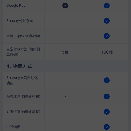
Google Pay
-
Shopay付款系統
-
台灣ECpay 金流/物流
自定付款方法 (如靜態
5種
100種
二維碼)
4. 物流方式
ShipAny物流自動化
-
功能
-
順豐速運(自動化串接)
-
京東快遞(自動化串接)
-
中通物流