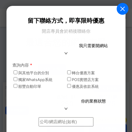
ZH
留下聯絡方式，即享限時優惠
開店專員會於稍後聯絡你
最適合您的網店方案
我只需要開網站
所有方案均提供14天免費試用，網店起步話咁易！
查詢內容
*
平均月費
平均年費
與其他平台的分別
轉台優惠方案
獨家WhatsApp系統
POS實體店方案
順豐自動印單
優惠及收款系統
加購功能
網店起步適用
全方位銷售商戶
額外 POS 系統
+
進階計劃
尊尚計劃
歡迎聯絡查詢
額外 APP 功能
你的業務狀態
+
250
575
HKD
HKD
歡迎聯絡查詢
/月
/月
（兩年繳）
（兩年繳）
立即聯繫顧問
原價
HKD$
499
/月
原價
HKD$
1150
/月
限時優惠買1年送1年
限時優惠買1年送1年
立即聯繫顧問
立即聯繫顧問