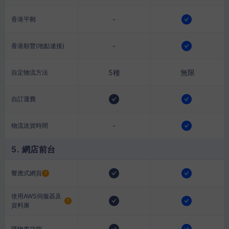
-
香港平郵
-
香港順豐(地點連接)
5種
無限
自定物流方法
自訂運費
-
物流送貨時間
5. 網店前台
響應式網頁
使用AWS伺服器及
資料庫
購物車功能