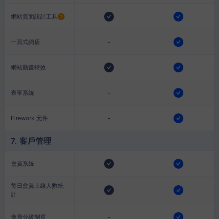
網站頁面設計工具
-
一頁式網店
網站動畫特效
-
表單系統
-
Firework 元件
7. 客戶管理
會員系統
每日會員上線人數統
計
-
會員分級制度