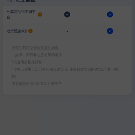
分享商品到不同平
台
-
連接通訊軟件
所有計劃須受條款及細則約束
「無限」僅限非惡意使用的情況。
*只適用於指定計劃
^你可以使用自己已有的獨立網址 或 使用我們贈送的網址(只限年繳計
劃)
所有優惠僅適用於首次註冊客戶