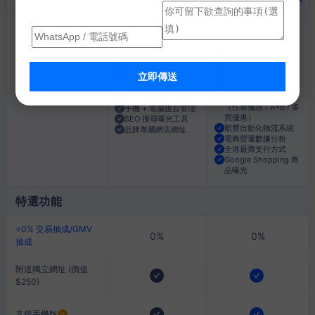
核心必備功能
升級強化功能
（包含進階計劃所有內容）
0% 平台交易抽成
無限商品管理系統
智能商品管理系統
批量商品管理工具
訂單與客戶管理中心
會員分級與 VIP 經營
立即傳送
信用卡及電子支付整
會員購物金回饋
合
進階優惠與促銷系統
網站設計與頁面建立
（任選優惠 / A+B / 多
手機 + 電腦後台管理
買優惠）
SEO 搜尋曝光工具
順豐自動化物流系統
品牌專屬網店網址
電商營運數據分析
全港最齊支付方式
Google Shopping 商
品曝光
特選功能
⭐️0% 交易抽成/GMV
0%
0%
抽成
附送獨立網址 (價值
$250)
支援手機版