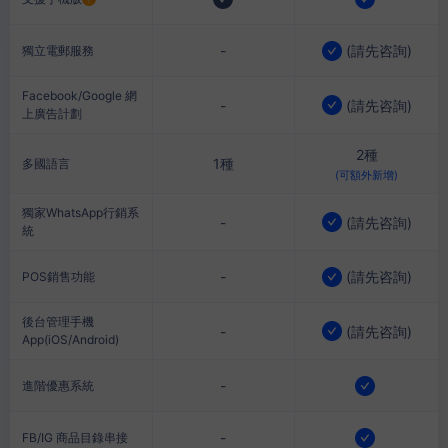
-
(
請先咨詢
)
獨立電郵服務
Facebook/Google 網
-
(
請先咨詢
)
上廣告計劃
2種
1種
多國語言
(可額外新增)
獨家WhatsApp行銷系
-
(
請先咨詢
)
統
-
(
請先咨詢
)
POS銷售功能
後台管理手機
-
(
請先咨詢
)
App(iOS/Android)
-
進階優惠系統
-
FB/IG 商品目錄串接