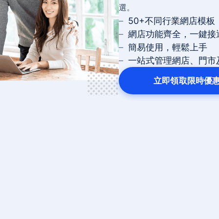
選。
50+不同行業網店模板
網店功能齊全，一鍵接
簡易使用，輕鬆上手
一站式管理網店、門市
立即領取限時優