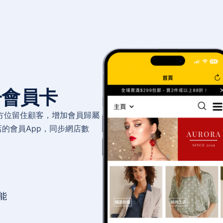
子會員卡
方位留住顧客，增加會員歸屬
店的會員App，同步網店數
功能