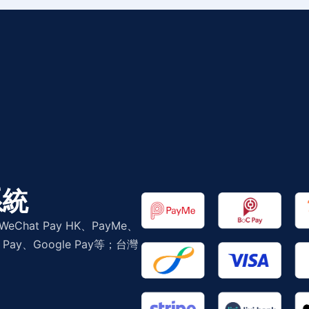
系統
hat Pay HK、PayMe、
Pay、Google Pay等；台灣