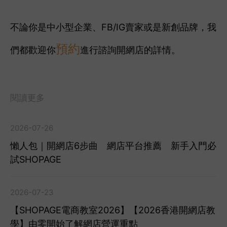
不論你是中小型企業、FB/IG賣家或是新創品牌，我
預約
們都歡迎你
進行諮詢開網店的詳情。
閱讀更多
2026-07-26
懶人包｜開網店6步曲 網店平台推薦 新手入門必
試SHOPAGE
2026-07-23
【SHOPAGE電商教室2026】【2026香港開網店教
學】由零開始了解網店營運重點