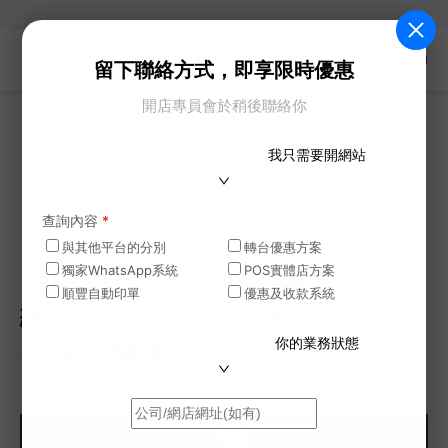
ZH
留下聯絡方式，即享限時優惠
開店專員會於稍後聯絡你
網誌
我只需要開網站
>
【SHOPAGE電商教室2026】網店店主如何可以減
低馬上跳出網店轉換率？（上）
查詢內容
*
與其他平台的分別
轉台優惠方案
【SHOPAGE電商教室2026】
獨家WhatsApp系統
POS實體店方案
順豐自動印單
優惠及收款系統
網店店主如何可以減低馬上跳
你的業務狀態
出網店轉換率？（上）