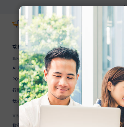
本地客服支
主頁
Help Center
應用
›
功能介紹
應用程式 / 整合
我的商店
AI 電商中心
What
POS 功能
平均 5 分鐘讀
行動應用程式
我的商店
企業級 W
商品與訂單
貨品管理