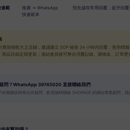
 快速範
推廣 → WhatsApp
預先儲存常用回覆，提升回覆
快速範本
議
 對應規模較大之店鋪，建議建立 SOP 確保 24 小時內回覆；善用標
。商品目錄定期更新；連結會員後可整合消費記錄、購物金、訂單歷
疑問？WhatsApp 39745020 直接聯絡我們
戶於開網店時有任何疑問，歡迎隨時聯絡 SHOPAGE 的網站專業顧問，
對你有幫助嗎？