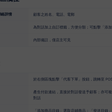
聯絡詳情
顧客之姓名、電話、電郵
為對話加上自訂標籤，方便分類；可點擊「添加
內部備註，僅店主可見
於右側區塊點擊「代客下單」按鈕，跳轉至 PO
產生付款連結，直接於對話發送予顧客；亦可複製訂
對話
「添加商品目錄」選取店鋪商品；「發送目錄」