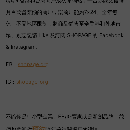
5萬間香港和台灣商戶成功開網站，平台亦能支援每
月百萬營業額的商戶，讓商戶能夠7x24、全年無
休、不受地區限制，將商品銷售至全香港和外地市
場。別忘記
請 Like 及訂閱 SHOPAGE 的 Facebook
& Instagram。
FB：
shopage.org
IG：
shopage_org
不論你是中小型企業、FB/IG賣家或是新創品牌，我
預約
們都歡迎你
進行諮詢開網店的詳情