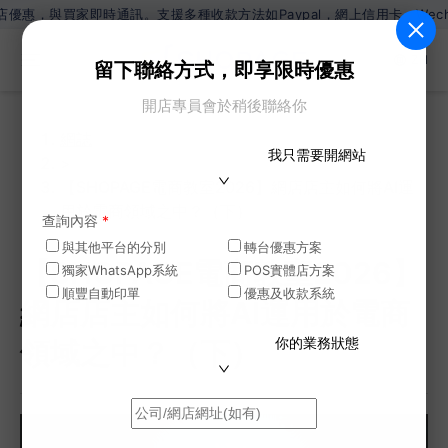
時通訊。支援多種收款方法如Paypal，網上信用卡，Wechat Pay，A
ZH
留下聯絡方式，即享限時優惠
開店專員會於稍後聯絡你
網誌
我只需要開網站
>
【SHOPAGE電商教室2026】網店店主如何將AI運
用於電商領域之中？（下）
查詢內容
*
與其他平台的分別
轉台優惠方案
【SHOPAGE電商教室2026】
獨家WhatsApp系統
POS實體店方案
順豐自動印單
優惠及收款系統
網店店主如何將AI運用於電商
你的業務狀態
領域之中？（下）