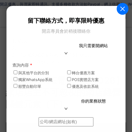
家即時通訊。支援多種收款方法如Paypal，網上信用卡，Wechat Pay
ZH
留下聯絡方式，即享限時優惠
開店專員會於稍後聯絡你
網誌
我只需要開網站
>
【SHOPAGE電商教室2026】網店店主不可忽視的
網店經營關鍵元素（下）
查詢內容
*
與其他平台的分別
轉台優惠方案
【SHOPAGE電商教室2026】
獨家WhatsApp系統
POS實體店方案
順豐自動印單
優惠及收款系統
網店店主不可忽視的網店經營
你的業務狀態
關鍵元素（下）