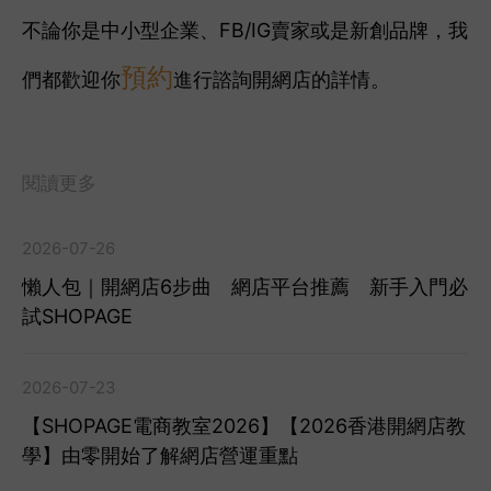
不論你是中小型企業、FB/IG賣家或是新創品牌，我
預約
們都歡迎你
進行諮詢開網店的詳情。
閱讀更多
2026-07-26
懶人包｜開網店6步曲 網店平台推薦 新手入門必
試SHOPAGE
2026-07-23
【SHOPAGE電商教室2026】【2026香港開網店教
學】由零開始了解網店營運重點