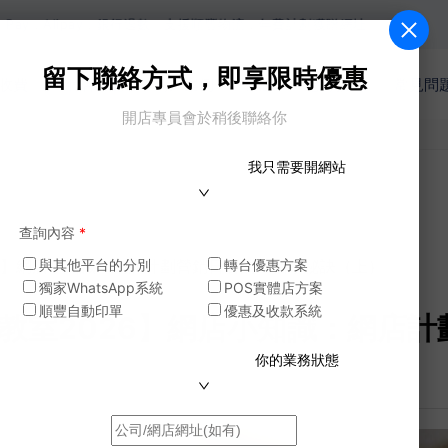
pay，銀行過數。支援順豐物流，年費計劃獲贈網址。
留下聯絡方式，即享限時優惠
收費
網店功能
商戶案例
模版
電商教室
常見問
開店專員會於稍後聯絡你
我只需要開網站
查詢內容
*
026】網店小知識：網店計劃營銷日曆的五個小秘訣（上）
與其他平台的分別
轉台優惠方案
獨家WhatsApp系統
POS實體店方案
順豐自動印單
優惠及收款系統
電商教室2026】網店小知識：網店
你的業務狀態