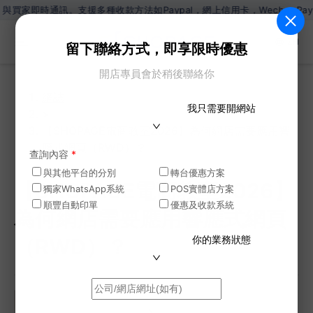
訊。支援多種收款方法如Paypal，網上信用卡，Wechat Pay，Ali
ZH
留下聯絡方式，即享限時優惠
開店專員會於稍後聯絡你
網誌
我只需要開網站
>
【SHOPAGE電商教室2026】為何網店需要應用響
應式網頁（RWD）？
查詢內容
*
與其他平台的分別
轉台優惠方案
【SHOPAGE電商教室2026】
獨家WhatsApp系統
POS實體店方案
順豐自動印單
優惠及收款系統
為何網店需要應用響應式網頁
你的業務狀態
（RWD）？