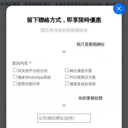
優惠，與買家即時通訊。支援多種收款方法如Paypal，網上信用卡，Wecha
ZH
留下聯絡方式，即享限時優惠
開店專員會於稍後聯絡你
網誌
我只需要開網站
>
【SHOPAGE電商教室2026】SHOPAGE 模板系統
介紹：簡單易用的網店設計方案﹑自由選擇版型﹑輕
查詢內容
*
鬆建立品牌
與其他平台的分別
轉台優惠方案
獨家WhatsApp系統
POS實體店方案
【SHOPAGE電商教室2026】
順豐自動印單
優惠及收款系統
SHOPAGE 模板系統介紹：簡
你的業務狀態
單易用的網店設計方案﹑自由
選擇版型﹑輕鬆建立品牌