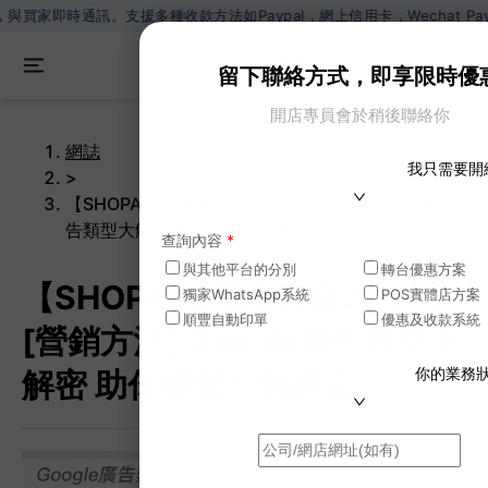
多種收款方法如Paypal，網上信用卡，Wechat Pay，Alipay
ZH
留下聯絡方式，即享限時優
開店專員會於稍後聯絡你
網誌
我只需要開
>
【SHOPAGE電商教室2026】[營銷方法] Google廣
告類型大解密 助你輕鬆行銷網店
查詢內容
*
與其他平台的分別
轉台優惠方案
【SHOPAGE電商教室2026】
獨家WhatsApp系統
POS實體店方案
順豐自動印單
優惠及收款系統
[營銷方法] Google廣告類型大
你的業務
解密 助你輕鬆行銷網店