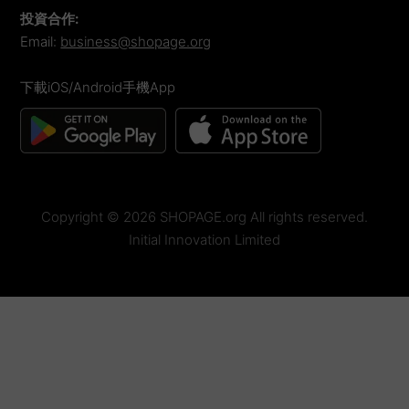
投資合作
:
Email:
business@shopage.org
下載iOS/Android手機App
Copyright ©
2026
SHOPAGE.org All rights reserved.
Initial Innovation Limited