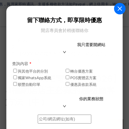
支援多種收款方法如Paypal，網上信用卡，Wechat Pay，Alipa
ZH
留下聯絡方式，即享限時優惠
開店專員會於稍後聯絡你
網誌
我只需要開網站
>
【SHOPAGE電商教室2026】8種網店店主必識的感
謝顧客方法（中）
查詢內容
*
與其他平台的分別
轉台優惠方案
【SHOPAGE電商教室2026】
獨家WhatsApp系統
POS實體店方案
順豐自動印單
優惠及收款系統
8種網店店主必識的感謝顧客
你的業務狀態
方法（中）