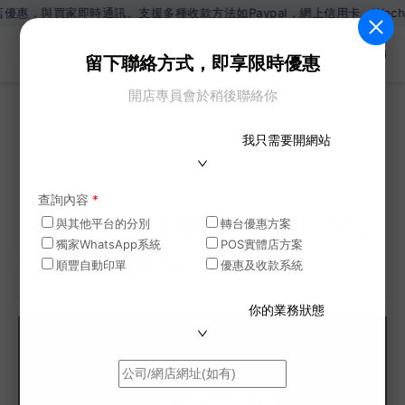
時通訊。支援多種收款方法如Paypal，網上信用卡，Wechat Pay，
ZH
留下聯絡方式，即享限時優惠
開店專員會於稍後聯絡你
網誌
我只需要開網站
>
【SHOPAGE電商教室2026】5大網店熱門商品
查詢內容
*
【SHOPAGE電商教室2026】
與其他平台的分別
轉台優惠方案
獨家WhatsApp系統
POS實體店方案
5大網店熱門商品
順豐自動印單
優惠及收款系統
你的業務狀態