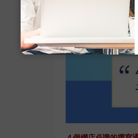
４個網店必識的撰寫