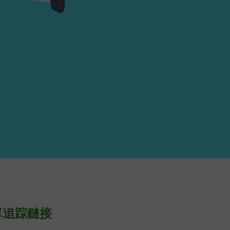
單
追
踪鏈接