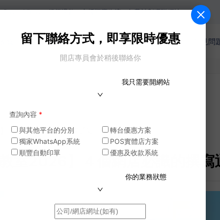
ipay，銀行過數。支援順豐物流，年費計劃獲贈網址。
留下聯絡方式，即享限時優惠
收費
網店功能
商戶案例
模版
電商教室
常見問
開店專員會於稍後聯絡你
我只需要開網站
查詢內容
*
026】４個網店必識的撰寫通知型電子報技巧
與其他平台的分別
轉台優惠方案
獨家WhatsApp系統
POS實體店方案
順豐自動印單
優惠及收款系統
電商教室2026】４個網店必識的撰
你的業務狀態