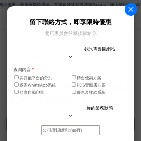
買家即時通訊。支援多種收款方法如Paypal，網上信用卡，Wechat P
ZH
留下聯絡方式，即享限時優惠
開店專員會於稍後聯絡你
網誌
我只需要開網站
>
【SHOPAGE電商教室2026】送貨方法新選擇：易
送遞
查詢內容
*
與其他平台的分別
轉台優惠方案
【SHOPAGE電商教室2026】
獨家WhatsApp系統
POS實體店方案
順豐自動印單
優惠及收款系統
送貨方法新選擇：易送遞
你的業務狀態