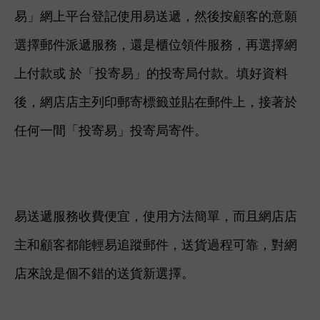
易」網上平台登記使用
易送遞，然後按顧客的意願
選擇郵件派遞服務，還
是
櫃位領件服務，再
選擇網
上付款或 於「投寄易」的投寄局付款。填好資料
後，網店店主
列印郵寄標籤並貼在郵件上，接著
於
任何一間「投寄易」投寄局寄件。
易送遞服務收費便宜，使用方法簡單，而且網店店
主和顧客都能輕易追蹤郵件，送貨過程可靠，對網
店來說是個不錯的送貨新選擇。