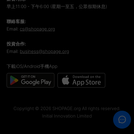
早上11:00 - 下午6:00 (星期一至五，公眾假期休息)
聯絡客服
:
Email:
cs@shopage.org
投資合作
:
Email:
business@shopage.org
下載iOS/Android手機App
Copyright ©
2026
SHOPAGE.org All rights reserved.
Initial Innovation Limited