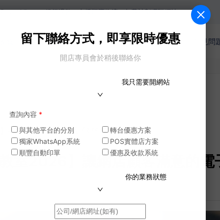
ay，銀行過數。支援順豐物流，年費計劃獲贈網址。
留下聯絡方式，即享限時優惠
收費
網店功能
商戶案例
模版
電商教室
常見問
開店專員會於稍後聯絡你
我只需要開網站
查詢內容
*
026】讓網店顧客滿意的電子郵件寫作技巧（下）
與其他平台的分別
轉台優惠方案
獨家WhatsApp系統
POS實體店方案
順豐自動印單
優惠及收款系統
電商教室2026】讓網店顧客滿意的
你的業務狀態