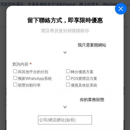
。支援多種收款方法如Paypal，網上信用卡，Wechat Pay，Alip
ZH
留下聯絡方式，即享限時優惠
開店專員會於稍後聯絡你
網誌
我只需要開網站
>
【SHOPAGE電商教室2026】訂立網店品牌營銷方
向的7個標準（中）
查詢內容
*
與其他平台的分別
轉台優惠方案
【SHOPAGE電商教室2026】
獨家WhatsApp系統
POS實體店方案
順豐自動印單
優惠及收款系統
訂立網店品牌營銷方向的7個標
你的業務狀態
準（中）