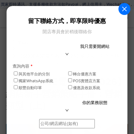
援多種收款方法如Paypal，網上信用卡，Wechat Pay，Alipa
ZH
留下聯絡方式，即享限時優惠
開店專員會於稍後聯絡你
網誌
我只需要開網站
>
【SHOPAGE電商教室2026】網店新手營銷策略手
冊：營銷類型（上）
查詢內容
*
與其他平台的分別
轉台優惠方案
【SHOPAGE電商教室2026】
獨家WhatsApp系統
POS實體店方案
順豐自動印單
優惠及收款系統
網店新手營銷策略手冊：營銷
你的業務狀態
類型（上）