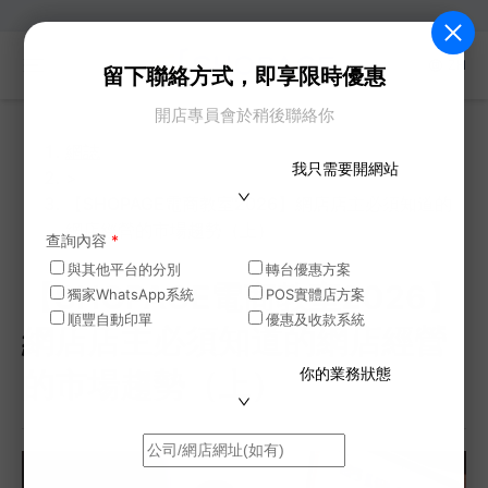
ZH
留下聯絡方式，即享限時優惠
開店專員會於稍後聯絡你
網誌
我只需要開網站
>
【SHOPAGE電商教室2026】網店店主必須知道的
網店經營的市場趨勢（上）
查詢內容
*
與其他平台的分別
轉台優惠方案
【SHOPAGE電商教室2026】
獨家WhatsApp系統
POS實體店方案
順豐自動印單
優惠及收款系統
網店店主必須知道的網店經營
你的業務狀態
的市場趨勢（上）