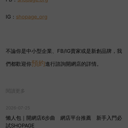
IG：
shopage_org
不論你是中小型企業、FB/IG賣家或是新創品牌，我
預約
們都歡迎你
進行諮詢開網店的詳情。
閱讀更多
2026-07-25
懶人包｜開網店6步曲 網店平台推薦 新手入門必
試SHOPAGE