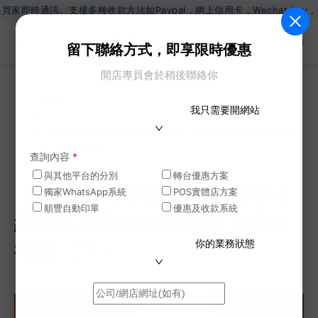
援多種收款方法如Paypal，網上信用卡，Wechat Pay，Alipa
ZH
留下聯絡方式，即享限時優惠
開店專員會於稍後聯絡你
網誌
我只需要開網站
>
【SHOPAGE電商教室2026】網店店主必須知道的
常見廣告術語（下）
查詢內容
*
與其他平台的分別
轉台優惠方案
【SHOPAGE電商教室2026】
獨家WhatsApp系統
POS實體店方案
順豐自動印單
優惠及收款系統
網店店主必須知道的常見廣告
你的業務狀態
術語（下）