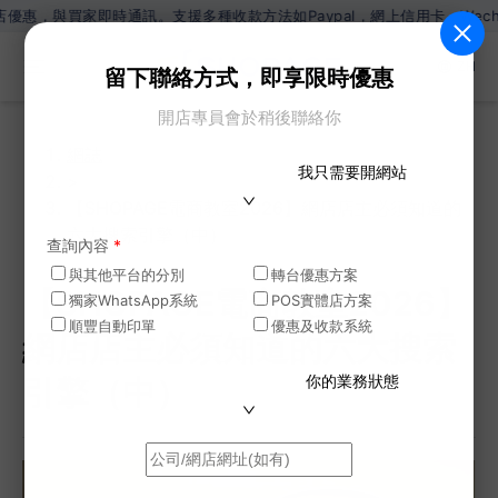
即時通訊。支援多種收款方法如Paypal，網上信用卡，Wechat Pay
ZH
留下聯絡方式，即享限時優惠
開店專員會於稍後聯絡你
網誌
我只需要開網站
>
【SHOPAGE電商教室2026】網店店主必須知道的
六大搜索引擎（中）
查詢內容
*
與其他平台的分別
轉台優惠方案
【SHOPAGE電商教室2026】
獨家WhatsApp系統
POS實體店方案
順豐自動印單
優惠及收款系統
網店店主必須知道的六大搜索
你的業務狀態
引擎（中）