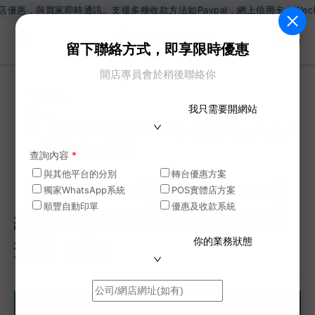
家即時通訊。支援多種收款方法如Paypal，網上信用卡，Wechat Pay
ZH
留下聯絡方式，即享限時優惠
開店專員會於稍後聯絡你
網誌
我只需要開網站
>
【SHOPAGE電商教室2026】網店店主如何為掌握
定價心理效應（上）
查詢內容
*
與其他平台的分別
轉台優惠方案
【SHOPAGE電商教室2026】
獨家WhatsApp系統
POS實體店方案
順豐自動印單
優惠及收款系統
網店店主如何為掌握定價心理
你的業務狀態
效應（上）