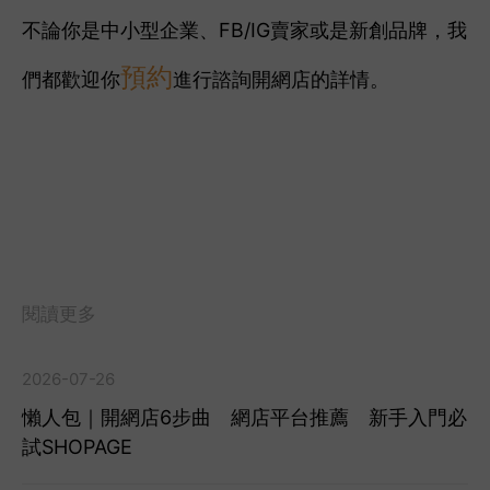
不論你是中小型企業、FB/IG賣家或是新創品牌，我
預約
們都歡迎你
進行諮詢開網店的詳情。
閱讀更多
2026-07-26
懶人包｜開網店6步曲 網店平台推薦 新手入門必
試SHOPAGE