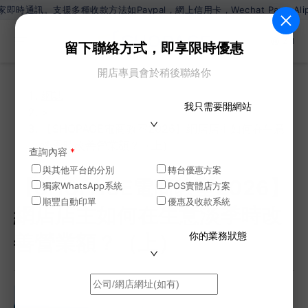
方法如Paypal，網上信用卡，Wechat Pay，Alipay，銀行過數
ZH
留下聯絡方式，即享限時優惠
開店專員會於稍後聯絡你
網誌
我只需要開網站
>
【SHOPAGE電商教室2026】網店店主如何在生意
淡季時改善營業額？（上）
查詢內容
*
與其他平台的分別
轉台優惠方案
【SHOPAGE電商教室2026】
獨家WhatsApp系統
POS實體店方案
順豐自動印單
優惠及收款系統
網店店主如何在生意淡季時改
你的業務狀態
善營業額？（上）