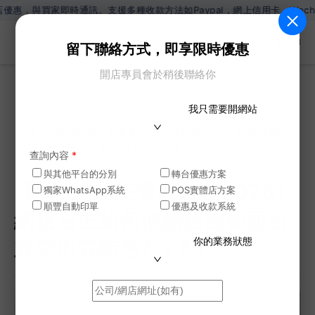
訊。支援多種收款方法如Paypal，網上信用卡，Wechat Pay，Al
ZH
留下聯絡方式，即享限時優惠
開店專員會於稍後聯絡你
網誌
我只需要開網站
>
【SHOPAGE電商教室2026】網店店主如何使網店
脫穎而出並突出其特色?（下）
查詢內容
*
與其他平台的分別
轉台優惠方案
【SHOPAGE電商教室2026】
獨家WhatsApp系統
POS實體店方案
順豐自動印單
優惠及收款系統
網店店主如何使網店脫穎而出
你的業務狀態
並突出其特色?（下）