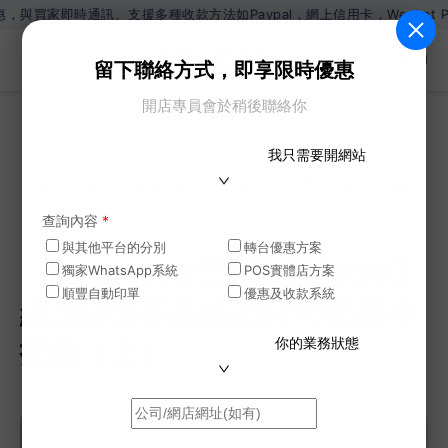
支援多種收款方法如Paypal，網上信用卡，Wechat Pay，Alip
ZH
留下聯絡方式，即享限時優惠
開店專員會於稍後聯絡你
網誌
我只需要開網站
>
【SHOPAGE電商教室2026】網店寫好商品描述的
10個基本招數（上）
查詢內容
*
與其他平台的分別
轉台優惠方案
【SHOPAGE電商教室2026】
獨家WhatsApp系統
POS實體店方案
順豐自動印單
優惠及收款系統
網店寫好商品描述的10個基本
你的業務狀態
招數（上）