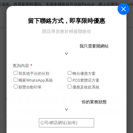
家即時通訊。支援多種收款方法如Paypal，網上信用卡，Wechat Pa
ZH
留下聯絡方式，即享限時優惠
開店專員會於稍後聯絡你
網誌
我只需要開網站
>
【SHOPAGE電商教室2026】營運實務與教學導
向：常見網店營運錯誤解析：商戶在成長階段應如何
查詢內容
*
避免
與其他平台的分別
轉台優惠方案
獨家WhatsApp系統
POS實體店方案
【SHOPAGE電商教室2026】
順豐自動印單
優惠及收款系統
營運實務與教學導向：常見網
你的業務狀態
店營運錯誤解析：商戶在成長
階段應如何避免