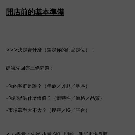
開店前的基本準備
>>>
：
決定賣什麼（鎖定你的商品定位）
建議先回答三條問題：
-你的客群是誰？（年齡／興趣／地區）
-你能提供什麼價值？（獨特性／價格／品質）
-市場競爭大不大？（搜尋／IG／平台）
✔ 小提示：先從 少量 SKU 開始，測試市場反應。