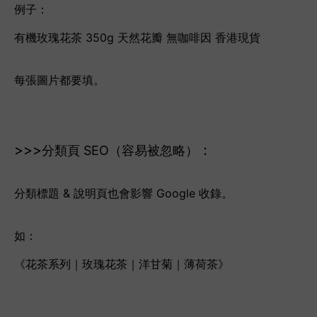
例子：
有機玫瑰花茶 350g 天然花瓣 無咖啡因 香港現貨
每張圖片都要填。
>>>
：
分類頁 SEO（容易被忽略）
分類標題 & 說明頁也會影響 Google 收錄。
如：
《花茶系列｜玫瑰花茶｜洋甘菊｜薄荷茶》