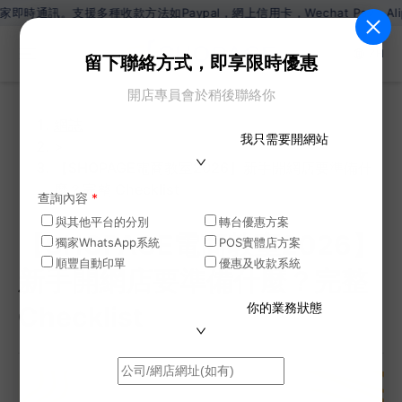
收款方法如Paypal，網上信用卡，Wechat Pay，Alipay，銀行
ZH
留下聯絡方式，即享限時優惠
開店專員會於稍後聯絡你
網誌
我只需要開網站
>
【SHOPAGE電商教室2026】新手開網店要準備什
麼？完整 Checklist
查詢內容
*
與其他平台的分別
轉台優惠方案
【SHOPAGE電商教室2026】
獨家WhatsApp系統
POS實體店方案
順豐自動印單
優惠及收款系統
新手開網店要準備什麼？完整
你的業務狀態
Checklist