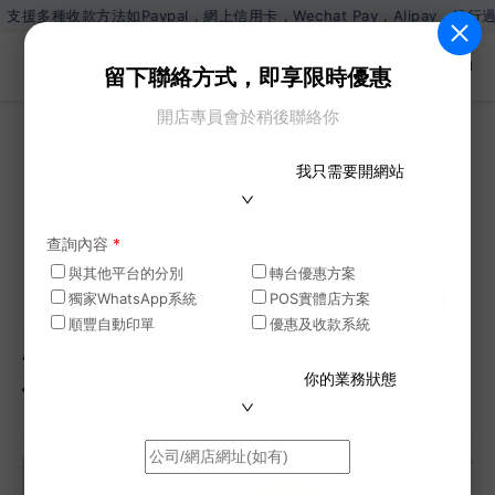
如Paypal，網上信用卡，Wechat Pay，Alipay，銀行過數。支
ZH
留下聯絡方式，即享限時優惠
開店專員會於稍後聯絡你
網誌
我只需要開網站
>
【SHOPAGE電商教室2026】新手網店店主需要了
解的3種個性化營銷策略
查詢內容
*
與其他平台的分別
轉台優惠方案
【SHOPAGE電商教室2026】
獨家WhatsApp系統
POS實體店方案
順豐自動印單
優惠及收款系統
新手網店店主需要了解的3種
你的業務狀態
個性化營銷策略