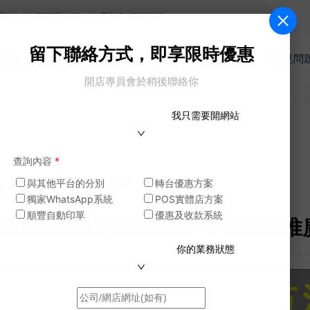
。支援順豐物流，年費計劃獲贈網址。
留下聯絡方式，即享限時優惠
收費
網店功能
商戶案例
模版
電商教室
常見問
開店專員會於稍後聯絡你
我只需要開網站
查詢內容
*
26】新品上市可以怎樣推廣？
與其他平台的分別
轉台優惠方案
獨家WhatsApp系統
POS實體店方案
順豐自動印單
優惠及收款系統
電商教室2026】新品上市可以怎樣推
你的業務狀態