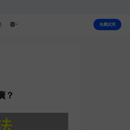
題
免費試用
廣？