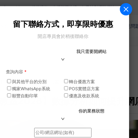
Alipay，銀行過數。支援順豐物流，年費計劃獲贈網址。
留下聯絡方式，即享限時優惠
收費
網店功能
商戶案例
模版
電商教室
常見問
開店專員會於稍後聯絡你
我只需要開網站
查詢內容
*
026】數據分析如何提升網店電子商務的增長
與其他平台的分別
轉台優惠方案
獨家WhatsApp系統
POS實體店方案
順豐自動印單
優惠及收款系統
電商教室2026】數據分析如何提升
你的業務狀態