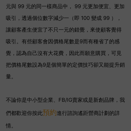
元與 99 元的同一樣商品中， 99 元更加便宜、更加
吸引，透過個位數字減少一（即 100 變成 99 ），
讓顧客產生便宜了不只一元的錯覺，來使顧客覺得
吸引。有些顧客會因價格尾數是9而有種省了的感
覺，認為自己沒有大花費，因此而願意購買，可見
把價格尾數設為9是個簡單的定價技巧卻又能提升銷
量。
不論你是中小型企業、FB/IG賣家或是新創品牌，我
預約
們都歡迎你按此
進行諮詢
遙距營商計劃
的詳
情。