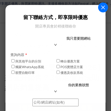
惠，與買家即時通訊。支援多種收款方法如Paypal，網上信用卡，Wechat
ZH
留下聯絡方式，即享限時優惠
開店專員會於稍後聯絡你
網誌
我只需要開網站
>
【SHOPAGE電商教室2026】想提升銷售？3個定價
方法助網店銷量提高
查詢內容
*
與其他平台的分別
轉台優惠方案
【SHOPAGE電商教室2026】
獨家WhatsApp系統
POS實體店方案
順豐自動印單
優惠及收款系統
想提升銷售？3個定價方法助
你的業務狀態
網店銷量提高