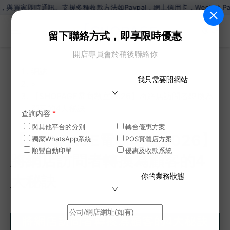
訊。支援多種收款方法如Paypal，網上信用卡，Wechat Pay，Ali
ZH
留下聯絡方式，即享限時優惠
開店專員會於稍後聯絡你
網誌
我只需要開網站
>
【SHOPAGE電商教室2026】將網店訪問者轉換為
顧客的4大秘訣
查詢內容
*
與其他平台的分別
轉台優惠方案
【SHOPAGE電商教室2026】
獨家WhatsApp系統
POS實體店方案
順豐自動印單
優惠及收款系統
將網店訪問者轉換為顧客的4
你的業務狀態
大秘訣