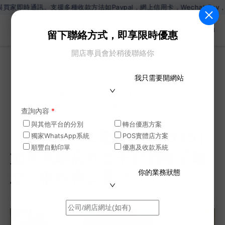
援多種收款方法如Paypal，網上信用卡，Wechat Pay，Alipay
ZH
留下聯絡方式，即享限時優惠
開店專員會於稍後聯絡你
網誌
我只需要開網站
>
【SHOPAGE電商教室2026】如何為網店社交平台
的帖子建立一個內容日曆？（上）
查詢內容
*
與其他平台的分別
轉台優惠方案
【SHOPAGE電商教室2026】
獨家WhatsApp系統
POS實體店方案
順豐自動印單
優惠及收款系統
如何為網店社交平台的帖子建
你的業務狀態
立一個內容日曆？（上）