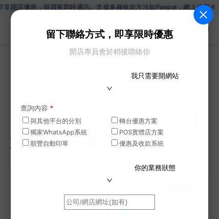
惠，與買家即時通訊。支援多種收款方法如Paypal，網上信用卡，Wechat
ZH
留下聯絡方式，即享限時優惠
開店專員會於稍後聯絡你
網誌
我只需要開網站
>
【SHOPAGE電商教室2026】如何為網店商品定價
查詢內容
*
【SHOPAGE電商教室2026】
與其他平台的分別
轉台優惠方案
獨家WhatsApp系統
POS實體店方案
如何為網店商品定價
順豐自動印單
優惠及收款系統
你的業務狀態