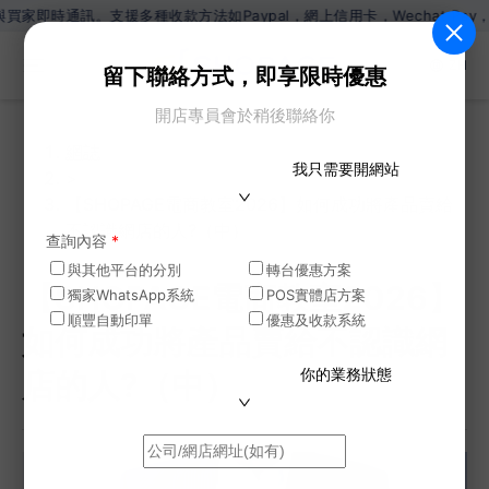
種收款方法如Paypal，網上信用卡，Wechat Pay，Alipay，
ZH
留下聯絡方式，即享限時優惠
開店專員會於稍後聯絡你
網誌
我只需要開網站
>
【SHOPAGE電商教室2026】如何成功將產品賣給
不認識網店的人?（中）
查詢內容
*
與其他平台的分別
轉台優惠方案
【SHOPAGE電商教室2026】
獨家WhatsApp系統
POS實體店方案
順豐自動印單
優惠及收款系統
如何成功將產品賣給不認識網
你的業務狀態
店的人?（中）