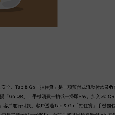
又安全。Tap & Go「拍住賞」是一項預付式流動付款及收款
援「Go QR」，手機消費一拍或一掃即Pay。加入Go 
住賞」客戶進行付款。
客戶透過Tap & Go「拍住賞」手機錢包
的交易詳情會顯示給客戶，而商戶就可同步透過網上收費