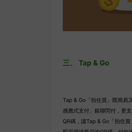
三、 Tap & Go
Tap & Go「拍住賞」既簡易
感應式支付、
銀聯閃付，更支
QR碼，讓Tap & Go「拍
即可掃描商戶的QR碼。
付款