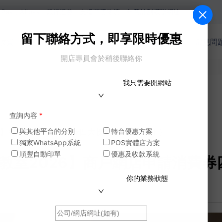
lipay，銀行過數。支援順豐物流，年費計劃獲贈網址。
留下聯絡方式，即享限時優惠
收費
網店功能
商戶案例
模版
電商教室
常見問
開店專員會於稍後聯絡你
我只需要開網站
查詢內容
*
026】商戶網店申請消費券四大收款平台攻略（下）
與其他平台的分別
轉台優惠方案
獨家WhatsApp系統
POS實體店方案
順豐自動印單
優惠及收款系統
電商教室2026】商戶網店申請消費
你的業務狀態