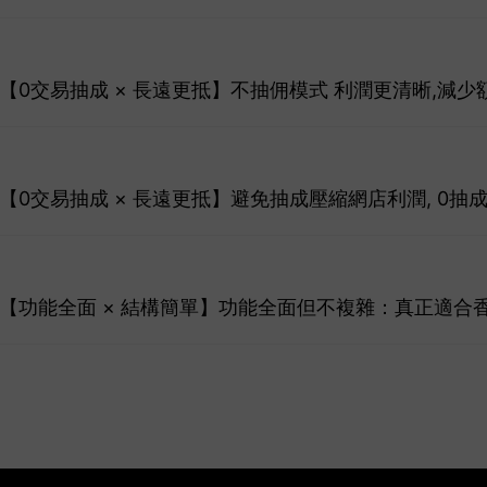
6】【0交易抽成 × 長遠更抵】不抽佣模式 利潤更清晰,減
6】【0交易抽成 × 長遠更抵】避免抽成壓縮網店利潤, 0
26】【功能全面 × 結構簡單】功能全面但不複雜：真正適