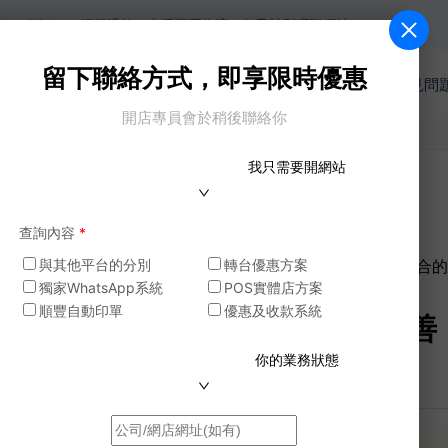
lipay，銀行過數。支援順豐物流，年費計劃獲贈網址。
留下聯絡方式，即享限時優惠
收費
網店功能
商戶案例
模版
電商教室
常見問
開店專員會於稍後聯絡你
我只需要開網站
查詢內容
*
026】價格親民且支援完善：技術門檻低﹑支援到位，新手都適合
與其他平台的分別
轉台優惠方案
獨家WhatsApp系統
POS實體店方案
順豐自動印單
優惠及收款系統
電商教室2026】價格親民且支援完
適合的開網店平台
你的業務狀態