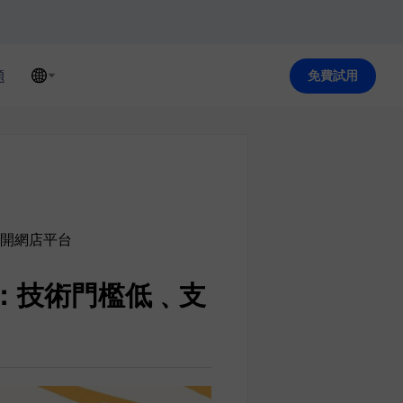
題
免費試用
的開網店平台
善：技術門檻低﹑支