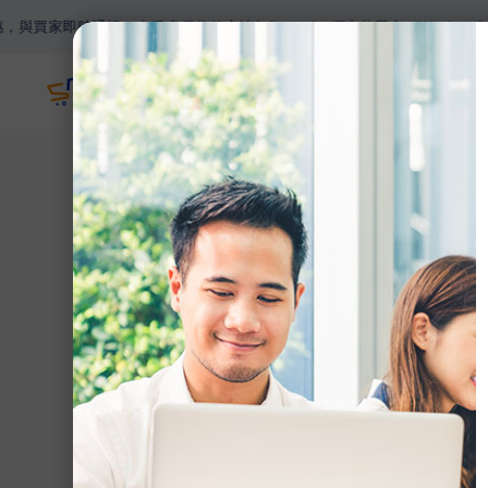
通訊。支援多種收款方法如Paypal，網上信用卡，Wechat Pay，A
主頁
網誌
>
【SHOPAGE電商教室2
【SHOPAGE
援到位，新手都