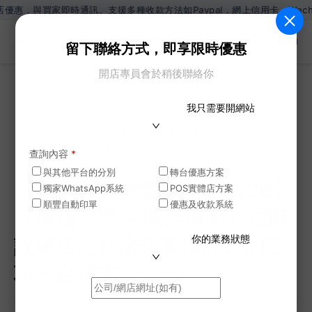
買家即時通訊。支援多種收款方法如Paypal，網上信用卡，Wechat Pa
ZH
留下聯絡方式，即享限時優惠
開店專員會於稍後聯絡你
網誌
我只需要開網站
>
【SHOPAGE電商教室2026】【價格親民 × 開店優
惠】在開設網店之前必須審慎計算的三項平台成本
查詢內容
*
與其他平台的分別
轉台優惠方案
【SHOPAGE電商教室2026】
獨家WhatsApp系統
POS實體店方案
順豐自動印單
優惠及收款系統
【價格親民 × 開店優惠】在開
你的業務狀態
設網店之前必須審慎計算的三
項平台成本